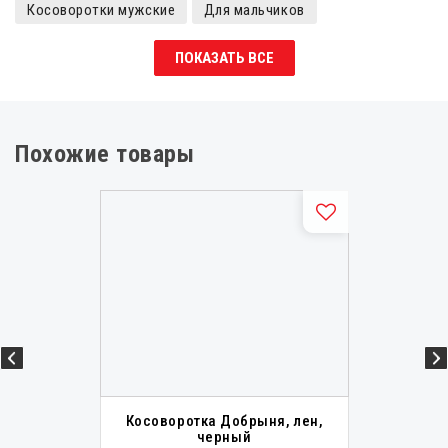
Косоворотки мужские
Для мальчиков
Косоворотки для мальчиков
Истоки
Косоворотки
ПОКАЗАТЬ ВСЕ
Детские косоворотки
Косоворотки для девочек
Косоворотки женские
Рубахи для мальчика
Современная славянская одежда
Похожие товары
Славянская одежда мужская
Русские народные рубашки мужские
Вышиванки русские мужские
Славянские рубахи мужские
Русские народные рубашки
Холщовые рубахи
Вышиванки русские
Русские народные сорочки
Славянские рубахи
Детские славянские рубахи
Старославянские рубахи
Старорусские рубахи
Косоворотка Добрыня, лен,
черный
Рубахи Истоки, лён