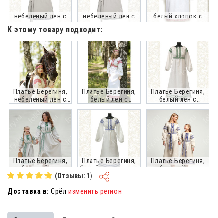
небеленый лен с
небеленый лен с
белый хлопок с
синим
зеленым
красным
К этому товару подходит:
Платье Берегиня,
Платье Берегиня,
Платье Берегиня,
небеленый лен с
белый лен с
белый лен с
красным
красным
зеленым
Платье Берегиня,
Платье Берегиня,
Платье Берегиня,
небеленый лен с
белый лен с синим
небеленый лен с
(Отзывы: 1)
зеленым
синим
Доставка в:
Орёл
изменить регион