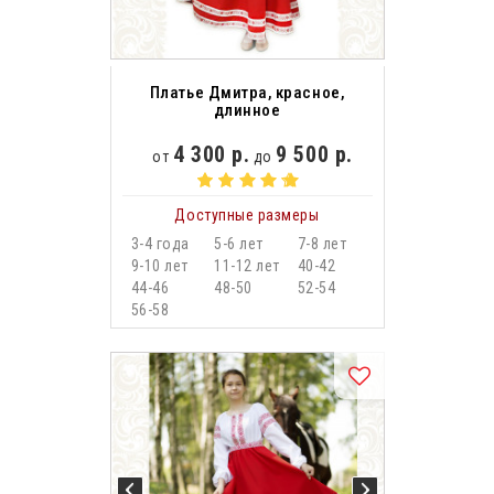
Платье Дмитра, красное,
длинное
4 300 р.
9 500 р.
от
до
Доступные размеры
3-4 года
5-6 лет
7-8 лет
9-10 лет
11-12 лет
40-42
44-46
48-50
52-54
56-58