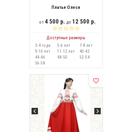
Платье Олеся
4 500 р.
12 500 р.
от
до
Доступные размеры
3-4 года
5-6 лет
7-8 лет
9-10 лет
11-12 лет
40-42
44-46
48-50
52-54
56-58