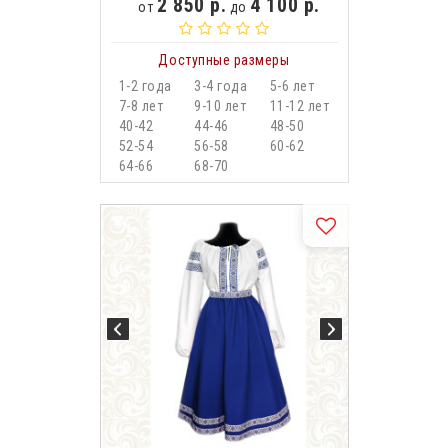
2 850 р.
4 100 р.
от
до
Доступные размеры
1-2 года
3-4 года
5-6 лет
7-8 лет
9-10 лет
11-12 лет
40-42
44-46
48-50
52-54
56-58
60-62
64-66
68-70