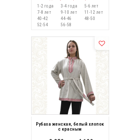
1-2 года
3-4 года
5-6 лет
7-8 лет
9-10 лет
11-12 лет
40-42
44-46
48-50
52-54
56-58
Рубаха женская, белый хлопок
с красным