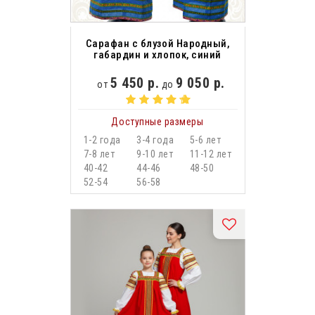
Сарафан с блузой Народный,
габардин и хлопок, синий
5 450 р.
9 050 р.
от
до
Доступные размеры
1-2 года
3-4 года
5-6 лет
7-8 лет
9-10 лет
11-12 лет
40-42
44-46
48-50
52-54
56-58