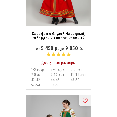
Сарафан с блузой Народный,
габардин и хлопок, красный
5 450 р.
9 050 р.
от
до
Доступные размеры
1-2 года
3-4 года
5-6 лет
7-8 лет
9-10 лет
11-12 лет
40-42
44-46
48-50
52-54
56-58