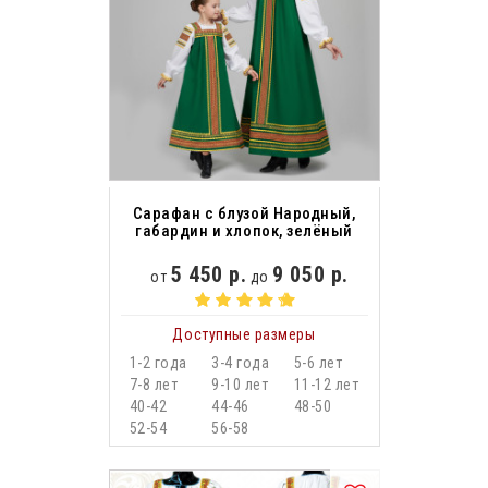
Сарафан с блузой Народный,
габардин и хлопок, зелёный
5 450 р.
9 050 р.
от
до
Доступные размеры
1-2 года
3-4 года
5-6 лет
7-8 лет
9-10 лет
11-12 лет
40-42
44-46
48-50
52-54
56-58