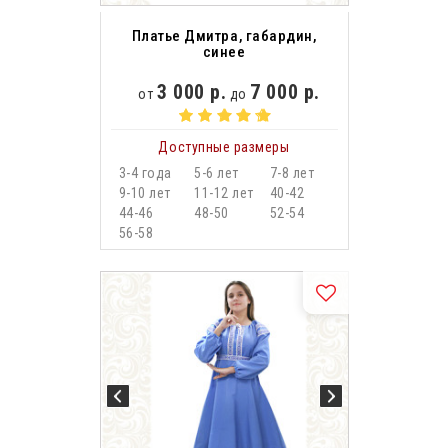
Платье Дмитра, габардин,
синее
3 000 р.
7 000 р.
от
до
Доступные размеры
3-4 года
5-6 лет
7-8 лет
9-10 лет
11-12 лет
40-42
44-46
48-50
52-54
56-58