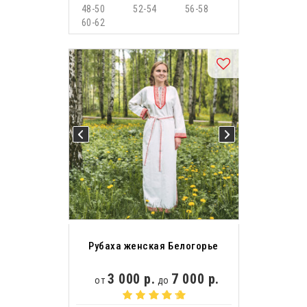
48-50
52-54
56-58
60-62
Рубаха женская Белогорье
3 000 р.
7 000 р.
от
до