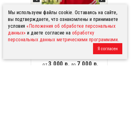
Мы используем файлы cookie. Оставаясь на сайте,
вы подтверждаете, что ознакомлены и принимаете
условия
«Положения об обработке персональных
данных»
и даете согласие на
обработку
персональных данных метрическими программами
.
Платье Дмитра, габардин,
Я согласен
красное
3 000 р.
7 000 р.
от
до
Доступные размеры
3-4 года
5-6 лет
7-8 лет
9-10 лет
11-12 лет
40-42
44-46
48-50
52-54