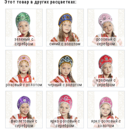
Этот товар в других расцветках:
зеленый с
розовый с
серебром
синий с золотом
серебром
красный с
розовый с золотом
черный с золотом
серебром
фиолетовый с
ярко-розовый с
ярко-розовый с
серебром
серебром
золотом