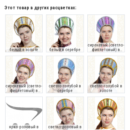
Этот товар в других расцветках:
сиреневый (светло-
белый в золоте
белый в серебре
фиолетовый) в
серебре
сиреневый (светло-
светло-голубой в
светло-голубой в
фиолетовый) в
серебре
золоте
золоте
ярко-розовый в
светло-розовый в